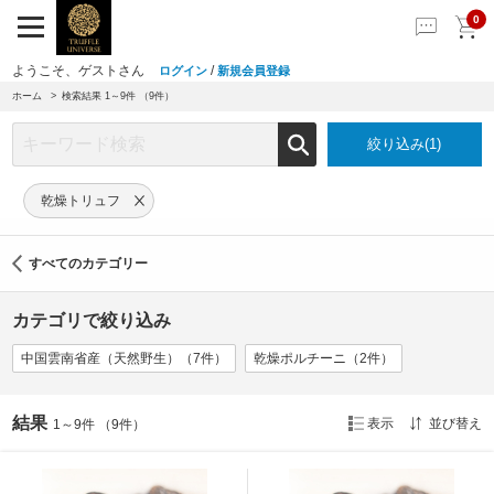
0
ようこそ、ゲストさん
/
ログイン
新規会員登録
ホーム
検索結果
1～9件 （9件）
絞り込み(1)
乾燥トリュフ
すべてのカテゴリー
カテゴリで絞り込み
中国雲南省産（天然野生）（7件）
乾燥ポルチーニ（2件）
結果
表示
並び替え
1～9件 （9件）