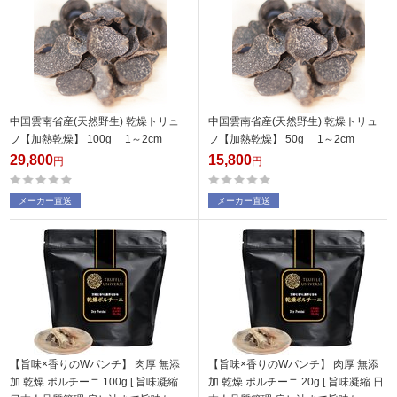
中国雲南省産(天然野生) 乾燥トリュ
中国雲南省産(天然野生) 乾燥トリュ
フ【加熱乾燥】 100g 1～2cm
フ【加熱乾燥】 50g 1～2cm
29,800
15,800
円
円
メーカー直送
メーカー直送
【旨味×香りのWパンチ】 肉厚 無添
【旨味×香りのWパンチ】 肉厚 無添
加 乾燥 ポルチーニ 100g [ 旨味凝縮
加 乾燥 ポルチーニ 20g [ 旨味凝縮 日