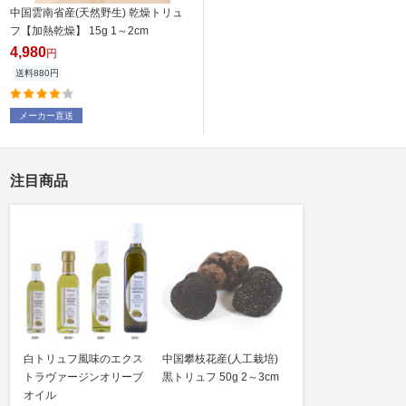
中国雲南省産(天然野生) 乾燥トリュ
フ【加熱乾燥】 15g 1～2cm
4,980
円
送料880円
メーカー直送
注目商品
白トリュフ風味のエクス
中国攀枝花産(人工栽培)
トラヴァージンオリーブ
黒トリュフ 50g 2～3cm
オイル