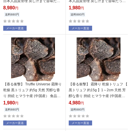
日本人品質管理 戻し汁まで旨味たっ
本人品質管理 戻し汁まで旨味たっぷ
ぷり ] 天然 世界三大 きのこ 乾燥野菜
り ] 天然 世界三大 きのこ 乾燥野菜 パ
8,980
1,980
円
円
パスタ リゾット オムレツ グラタン
スタ リゾット オムレツ グラタン ス
送料880円
送料880円
スープ 和洋中 Truffle Universe トリ
ープ 和洋中 Truffle Universe トリュ
ュフユニバース
フユニバース
メーカー直送
メーカー直送
【香る衝撃】 Truffle Universe 霜降り
【香る衝撃】 霜降り 乾燥トリュフ 【
乾燥 黒トリュフ 約5g 天然 芳醇な香
黒トリュフ 約15g 】1～2cm 天然 芳
り 持続 ヒマラヤ産 (中国産） 食品安
醇な香り 持続 ヒマラヤ産 (中国産）
全検定合格 日本人品質管理 スライス
食品安全検定合格 日本人による品質
1,980
4,980
円
円
済み 長期保存 使い方無限大 加熱乾燥
管理 スライス済み 長期保存可能 使い
送料880円
送料880円
高級 食材 世界三大珍味 truffle トリュ
方無限大 加熱乾燥 高級 食材 世界三
フユニバース 乾燥5g
大珍味 ギフト truffle
メーカー直送
メーカー直送