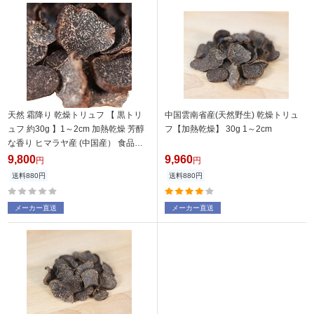
天然 霜降り 乾燥トリュフ 【 黒トリ
中国雲南省産(天然野生) 乾燥トリュ
ュフ 約30g 】1～2cm 加熱乾燥 芳醇
フ【加熱乾燥】 30g 1～2cm
な香り ヒマラヤ産 (中国産） 食品安
全検定合格 日本人による品質管理 高
9,800
9,960
円
円
級 食材 世界三大珍味 ギフト truffle
送料880円
送料880円
(小サイズ（1-2cm） 30g)
メーカー直送
メーカー直送