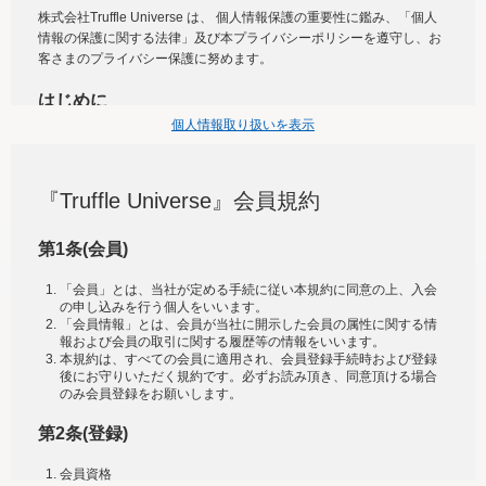
株式会社Truffle Universe は、 個人情報保護の重要性に鑑み、「個人
情報の保護に関する法律」及び本プライバシーポリシーを遵守し、お
客さまのプライバシー保護に努めます。
はじめに
個人情報取り扱いを表示
株式会社Truffle Universe（以下「当社」といいます。)は、個人情報の
保護を社会的責務であると考え、お客様に安心してご利用いただける
ウェブサイトの管理・運営を行うため、 「株式会社Truffle Universe個
『Truffle Universe』会員規約
人情報保護方針」に基づき、以下のとおり「ウェブサイトにおける個
人情報の取扱いについて」を定めました。
第1条(会員)
個人情報の取扱いの適用範囲
「会員」とは、当社が定める手続に従い本規約に同意の上、入会
の申し込みを行う個人をいいます。
個人情報を収集する際、ユーザー様の同意の上、収集しております。
「会員情報」とは、会員が当社に開示した会員の属性に関する情
個人情報の取扱いについては、お客様が当社のサイトを通じて商品の
報および会員の取引に関する履歴等の情報をいいます。
購入、当社へのご連絡、メールマガジンの購読などをご利用された時
本規約は、すべての会員に適用され、会員登録手続時および登録
に適応されます。お客様が当社のサイトを利用される際に収集された
後にお守りいただく規約です。必ずお読み頂き、同意頂ける場合
個人情報は、当個人情報の取扱いについての考え方に従い管理されま
のみ会員登録をお願いします。
す。
当社は、お客様がお買い物を完了しておらず、情報の入力途中であっ
第2条(登録)
た場合においても、当社のお申し込みフォームに入力された情報を保
持することができます。当社は、お客様のお買い物に関するご質問等
会員資格