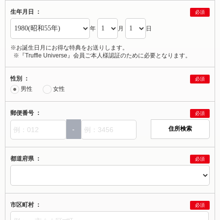
生年月日 ：
必須
年
月
日
※お誕生日月にお得な特典をお送りします。
※『Truffle Universe』会員ご本人様認証のために必要となります。
性別 ：
必須
男性
女性
郵便番号 ：
必須
-
都道府県 ：
必須
市区町村 ：
必須