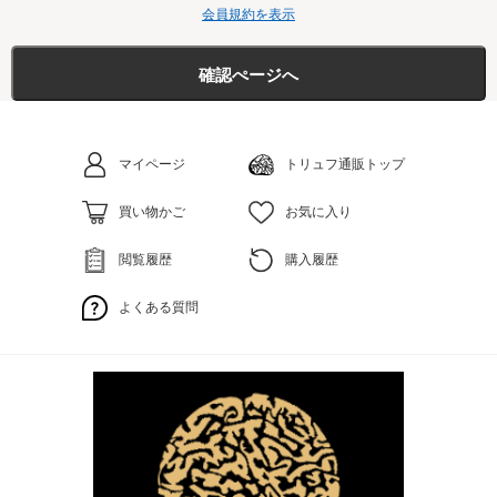
本規約に同意の上、所定の入会申込みをされたお客様は、所定の
のご連絡を入力されたメールアドレスにさせて頂く場合がございま
会員規約を表示
登録手続完了後に会員としての資格を有します。会員登録手続
す。当社はプライバシーポリシーに掲げられた目的以外に、ご入力頂
は、会員となるご本人が行ってください。代理による登録は一切
いた個人情報を利用することはございません。
認められません。なお、過去に会員資格が取り消された方やその
個人情報を収集・利用する目的
他当社が相応しくないと判断した方からの会員申込はお断りする
場合があります。
会員情報の入力
当社が個人情報を収集または利用する目的は以下の通りです。当社
会員登録手続の際には、入力上の注意をよく読み、所定の入力フ
は、お客様から収集させていただいた個人情報、ご注文情報（お客様
マイページ
トリュフ通販トップ
ォームに必要事項を正確に入力してください。会員情報の登録に
の注文履歴に関する情報を含む）を、本サービスを提供する目的の他
おいて、特殊記号・旧漢字・ローマ数字などはご使用になれませ
に、以下の各号に定める目的のために利用することがあります。
買い物かご
お気に入り
ん。これらの文字が登録された場合は当社にて変更致します。
本サービスの提供または以下に定める目的以外に、当社はお客様の個
パスワードの管理
人情報利用することはありません。
パスワードは会員本人のみが利用できるものとし、第三者に
閲覧履歴
購入履歴
譲渡・貸与できないものとします。
お客様に対して、当社の商品やサービスをご紹介する場合
パスワードは、他人に知られることがないよう、会員本人が
当社において、お客様に代行してご注文手続き、ご注文内容の確
責任をもって管理してください。
よくある質問
認、変更手続きを行う場合
パスワードを用いて当社に対して行われた意思表示は、会員
お客様からのお問い合わせに対して回答を行う場合
本人の意思表示とみなし、そのために生じる支払等はすべて
お客様に対して、当社のサービスに対するご意見やご感想のご提
会員の責任となります。
供をお願いするため
当社がお客様に別途連絡の上、個別にご了解をいただいた目的に
第3条(変更)
利用するため
お客様の属性（年齢、住所など）ごとに分類された統計的資料を
作成するため
登録した情報に変更が生じた場合は、当社の指定した手続にて速
お客様それぞれの嗜好に適合した情報発信やサービスを提供、表
やかに変更登録をお願いいたします。
示するため
変更登録がなされなかったことにより生じた損害について、当社
お客様のお役に立つであろうと当社が判断した当社及び当社グル
は一切責任を負いません。また、変更登録がなされた場合でも、