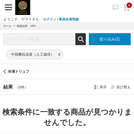
0
ようこそ、ゲストさん
/
ログイン
新規会員登録
ホーム
検索結果
（0件）
絞り込み(1)
中国攀枝花産（人工栽培）
冷凍トリュフ
結果
表示
並び替え
（0件）
検索条件に一致する商品が見つかりま
せんでした。