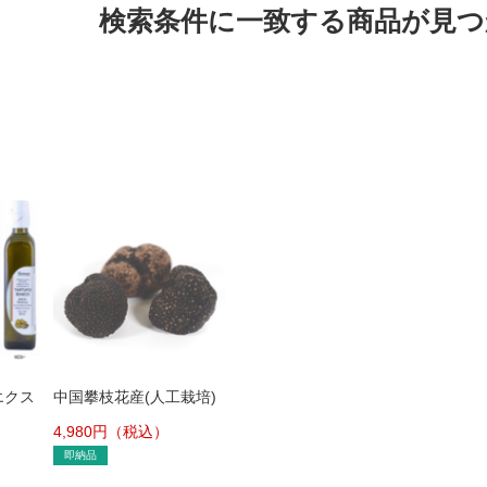
検索条件に一致する商品が見
エクス
中国攀枝花産(人工栽培)
リーブ
黒トリュフ 50g 2～3cm
4,980
円（税込）
即納品