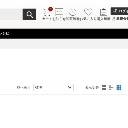
0
ログ
新規会
カート
お知らせ
閲覧履歴
お気に入り
購入履歴
レシピ
並べ替え
表示切替