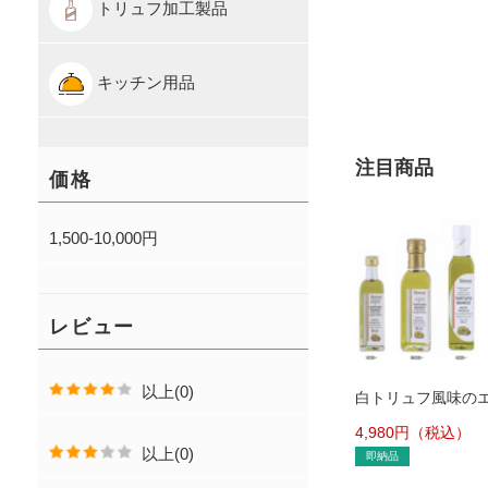
トリュフ加工製品
キッチン用品
注目商品
価格
1,500-10,000円
レビュー
以上(0)
白トリュフ風味の
トラヴァージンオ
4,980
円（税込）
オイル
以上(0)
即納品