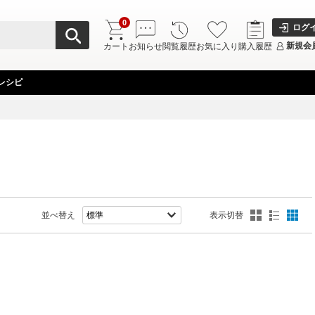
0
ログ
新規会
カート
お知らせ
閲覧履歴
お気に入り
購入履歴
レシピ
並べ替え
表示切替