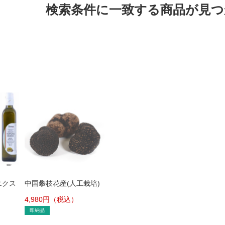
検索条件に一致する商品が見
エクス
中国攀枝花産(人工栽培)
リーブ
黒トリュフ 50g 2～3cm
4,980
円（税込）
即納品